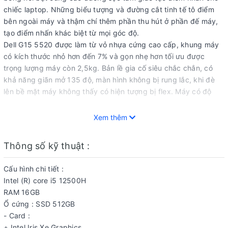
chiếc laptop. Những biểu tượng và đường cắt tinh tế tô điểm
bên ngoài máy và thậm chí thêm phần thu hút ở phần đế máy,
tạo điểm nhấn khác biệt từ mọi góc độ.
Dell G15 5520 được làm từ vỏ nhựa cứng cao cấp, khung máy
có kích thước nhỏ hơn đến 7% và gọn nhẹ hơn tối ưu được
trọng lượng máy còn 2,5kg. Bản lề gia cố siêu chắc chắn, có
khả năng giãn mở 135 độ, màn hình không bị rung lắc, khi đè
lên bề mặt máy không thấy có hiện tượng bị flex. Máy có độ
dày tương đối, khả năng bảo vệ linh kiện bên trong cực tốt, khả
năng chống chịu các tác động ngoại lực tốt, đảm bảo việc sử
Xem thêm
dụng ổn định trong vòng nhiều năm, ít xảy ra lỗi vặt
Thông số kỹ thuật :
Cấu hình chi tiết :
Intel (R) core i5 12500H
RAM 16GB
Ổ cứng : SSD 512GB
- Card :
+ Intel Iris Xe Graphics