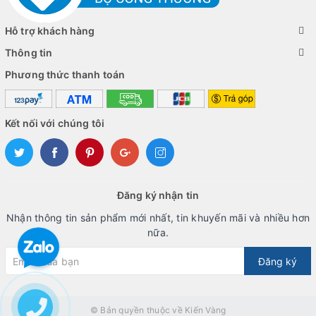
sống động. Tấm nền WVA có tỷ lệ tương phản cao giúp quá
trình tái tạo màu sắc trở nên chính xác và trung thực hơn, mang
Hỗ trợ khách hàng
đến góc nhìn rộng hơn lên đến 178 độ. Đồng nghĩa với việc bạn
Thông tin
có thể quan sát màn hình ở nhiều vị trí mà hình ảnh vẫn hiển thị
Phương thức thanh toán
sắc nét và chất lượng.
Kết nối với chúng tôi
Đăng ký nhận tin
Nhận thông tin sản phẩm mới nhất, tin khuyến mãi và nhiều hơn
nữa.
Đăng ký
© Bản quyền thuộc về
Kiến Vàng