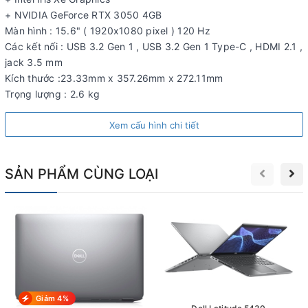
+ NVIDIA GeForce RTX 3050 4GB
Màn hình : 15.6" ( 1920x1080 pixel ) 120 Hz
Các kết nối : USB 3.2 Gen 1 , USB 3.2 Gen 1 Type-C , HDMI 2.1 ,
jack 3.5 mm
Kích thước :23.33mm x 357.26mm x 272.11mm
Trọng lượng : 2.6 kg
Xem cấu hình chi tiết
Hiệu năng
Dell G15 5520 được trang bị cấu hình khủng với Chip i5
12500H đời mới mang tới tốc độ xử lý đa nhiệm nhanh chóng.
SẢN PHẨM CÙNG LOẠI
Cùng kết hợp với bộ vi xử lý chip Chip i5 12500H là Card đồ
họa RTX 3050 cực chiến, cực mạnh cho hiệu năng cực cao. Với
bộ cấu hình khủng long Dell G15 5520 không ngán bất kỳ tựa
Game nào cả. Chơi các loại game bom tấn như GTA V, PUBG,
Tomb Raider, ... hay các tựa game HOT ở mức Max Setting
không lo tụt xung hay sụt FPS.
Không những thế, card đồ họa rời RTX 3050 công nghệ Ray
Tracing đổ bóng, khử răng cưa mượt, tối ưu rất tốt cho mọi nhu
Giảm 4%