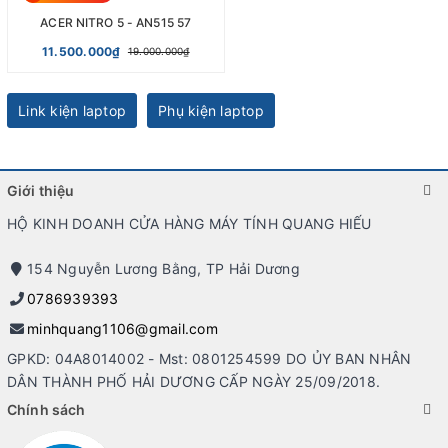
ACER NITRO 5 - AN515 57
11.500.000₫
19.000.000₫
Link kiện laptop
Phụ kiện laptop
Giới thiệu
HỘ KINH DOANH CỬA HÀNG MÁY TÍNH QUANG HIẾU
154 Nguyễn Lương Bằng, TP Hải Dương
0786939393
minhquang1106@gmail.com
GPKD: 04A8014002 - Mst: 0801254599 DO ỦY BAN NHÂN
DÂN THÀNH PHỐ HẢI DƯƠNG CẤP NGÀY 25/09/2018.
Chính sách