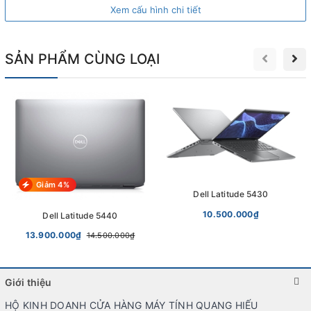
nhanh chóng.
Xem cấu hình chi tiết
SẢN PHẨM CÙNG LOẠI
Giảm 4%
Dell Latitude 5430
10.500.000₫
Dell Latitude 5440
13.900.000₫
14.500.000₫
Màn hình
Giới thiệu
Trang bị
màn hình
kích thước 14 inch với độ phân giải HD, cung
HỘ KINH DOANH CỬA HÀNG MÁY TÍNH QUANG HIẾU