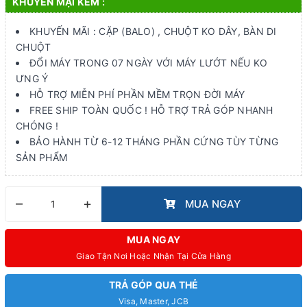
KHUYẾN MẠI KÈM :
KHUYẾN MÃI : CẶP (BALO) , CHUỘT KO DÂY, BÀN DI
CHUỘT
ĐỔI MÁY TRONG 07 NGÀY VỚI MÁY LƯỚT NẾU KO
ƯNG Ý
HỖ TRỢ MIỄN PHÍ PHẦN MỀM TRỌN ĐỜI MÁY
FREE SHIP TOÀN QUỐC ! HỖ TRỢ TRẢ GÓP NHANH
CHÓNG !
BẢO HÀNH TỪ 6-12 THÁNG PHẦN CỨNG TÙY TỪNG
SẢN PHẨM
–
+
MUA NGAY
MUA NGAY
Giao Tận Nơi Hoặc Nhận Tại Cửa Hàng
TRẢ GÓP QUA THẺ
Visa, Master, JCB