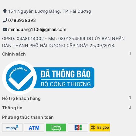
cấp hình ảnh sắc nét, hiển thị màu sắc chân thực nhờ độ tương
phản cao. Kết hợp cùng viền màn hình được vát mỏng hơn so
154 Nguyễn Lương Bằng, TP Hải Dương
với các dòng sản phẩm trước đây, mang tới cảm giác đắm chìm
0786939393
trong tình khung hình hơn. Đồng thời với lớp phủ chống chói
minhquang1106@gmail.com
Anti-Glare bảo vệ mắt của bạn, hỗ trợ làm việc thuận lợi hơn ở
nơi có ánh sáng mạnh hoặc khi phải làm việc ngoài trời.
GPKD: 04A8014002 - Mst: 0801254599 DO ỦY BAN NHÂN
DÂN THÀNH PHỐ HẢI DƯƠNG CẤP NGÀY 25/09/2018.
Chính sách
Hỗ trợ khách hàng
Thông tin
Phương thức thanh toán
Bàn phím và touchpad