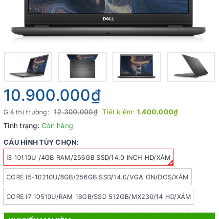
10.900.000₫
12.300.000₫
Tiết kiệm:
1.400.000₫
Giá thị trường:
Tình trạng:
Còn hàng
CẤU HÌNH TÙY CHỌN:
I3 10110U /4GB RAM/256GB SSD/14.0 INCH HD/XÁM
CORE I5-10210U/8GB/256GB SSD/14.0/VGA ON/DOS/XÁM
CORE I7 10510U/RAM 16GB/SSD 512GB/MX230/14 HD/XÁM