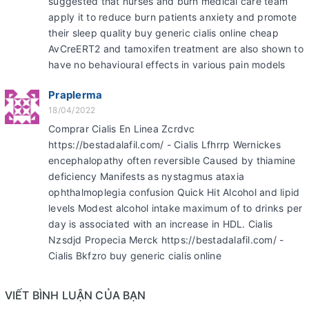
suggested that nurses and burn medical care team
apply it to reduce burn patients anxiety and promote
their sleep quality buy generic cialis online cheap
AvCreERT2 and tamoxifen treatment are also shown to
have no behavioural effects in various pain models
Praplerma
18/04/2022
Comprar Cialis En Linea Zcrdvc
https://bestadalafil.com/ - Cialis Lfhrrp Wernickes
encephalopathy often reversible Caused by thiamine
deficiency Manifests as nystagmus ataxia
ophthalmoplegia confusion Quick Hit Alcohol and lipid
levels Modest alcohol intake maximum of to drinks per
day is associated with an increase in HDL. Cialis
Nzsdjd Propecia Merck https://bestadalafil.com/ -
Cialis Bkfzro buy generic cialis online
VIẾT BÌNH LUẬN CỦA BẠN