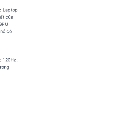
ếc Laptop
hất của
 GPU
 nó có
c 120Hz,
trong