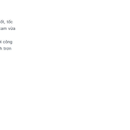
ốt, tốc
 cam vừa
ới công
h trơn