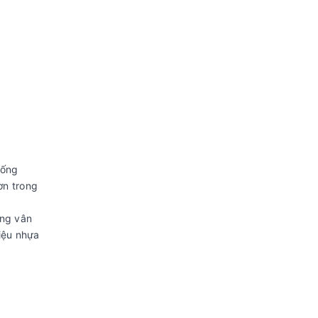
iống
ơn trong
ờng vân
iệu nhựa