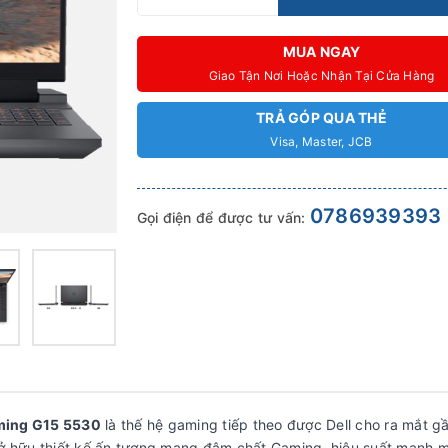
MUA NGAY
Giao Tận Nơi Hoặc Nhận Tại Cửa Hàng
TRẢ GÓP QUA THẺ
Visa, Master, JCB
0786939393
Gọi điện để được tư vấn:
ming G15 5530
là thế hệ gaming tiếp theo được Dell cho ra mắt g
sở hữu thiết kế ấn tượng mang đậm chất Gaming, hiệu suất mạnh m