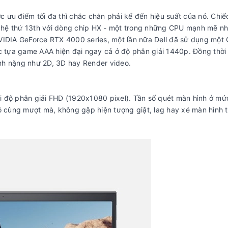
 ưu điểm tối đa thì chắc chắn phải kể đến hiệu suất của nó. Chi
hế hệ thứ 13th với dòng chip HX - một trong những CPU mạnh mẽ n
NVIDIA GeForce RTX 4000 series, một lần nữa Dell đã sử dụng một
ác tựa game AAA hiện đại ngay cả ở độ phân giải 1440p. Đồng thời
nh nặng như 2D, 3D hay Render video.
i độ phân giải FHD (1920x1080 pixel). Tần số quét màn hình ở mứ
vô cùng mượt mà, không gặp hiện tượng giật, lag hay xé màn hình 