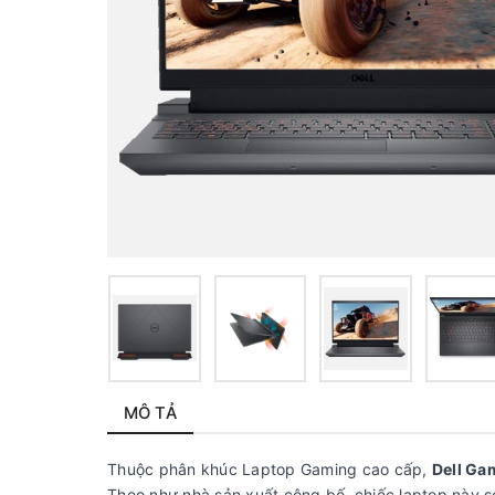
MÔ TẢ
Thuộc phân khúc Laptop Gaming cao cấp,
Dell Ga
Theo như nhà sản xuất công bố, chiếc laptop này 