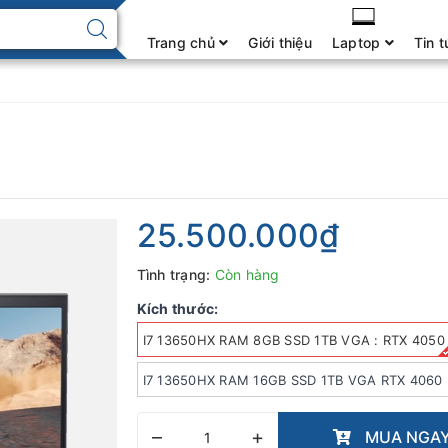
Trang chủ
Giới thiệu
Laptop
Tin t
25.500.000₫
Tình trạng:
Còn hàng
Kích thước:
I7 13650HX RAM 8GB SSD 1TB VGA : RTX 4050
I7 13650HX RAM 16GB SSD 1TB VGA RTX 4060
–
+
MUA NGA