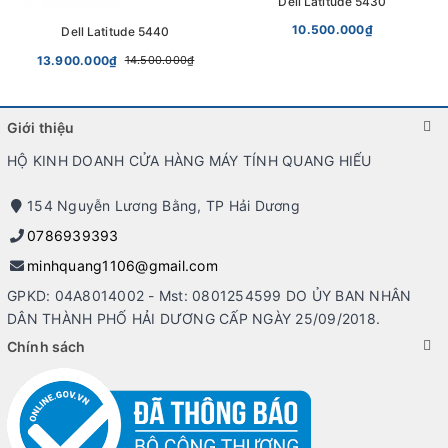
Dell Latitude 5430
10.500.000₫
Dell Latitude 5440
13.900.000₫
14.500.000₫
Giới thiệu
HỘ KINH DOANH CỬA HÀNG MÁY TÍNH QUANG HIẾU
154 Nguyễn Lương Bằng, TP Hải Dương
0786939393
minhquang1106@gmail.com
GPKD: 04A8014002 - Mst: 0801254599 DO ỦY BAN NHÂN
DÂN THÀNH PHỐ HẢI DƯƠNG CẤP NGÀY 25/09/2018.
Chính sách