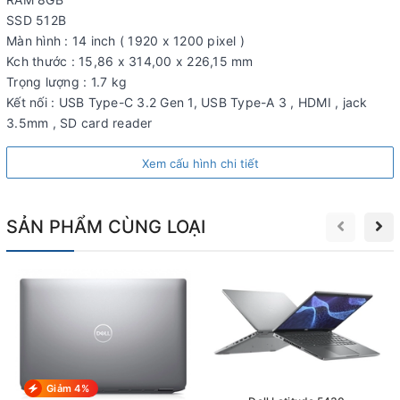
nhưng vẫn sang trọng, hiện đại và thanh lịch. Tổng thể máy tính
SSD 512B
được thiết kế vuông vức với những đường nét CNC tinh xảo.
Màn hình : 14 inch ( 1920 x 1200 pixel )
Mỗi một góc cạnh máy tính đều được bo cong mềm mại. Chưa
Kch thước : 15,86 x 314,00 x 226,15 mm
hết, logo Dell bóng bẩy được đặt ở chính giữa mặt lưng giúp
Trọng lượng : 1.7 kg
người dùng dễ dàng nhận diện thương hiệu.
Kết nối : USB Type-C 3.2 Gen 1, USB Type-A 3 , HDMI , jack
Tuy nhiên điểm giúp Inspiron 14 7445 2 in 1 chiếm trọn cảm tình
3.5mm , SD card reader
của người dùng là chất lượng build chắc chắn. Phần khung và
vỏ máy tính được hoàn thiện bằng chất liệu nhôm giúp khắc
Xem cấu hình chi tiết
phục tối đa hiện tượng flex thường thấy trên các dòng laptop
văn phòng rẻ tiền.
SẢN PHẨM CÙNG LOẠI
Giảm 4%