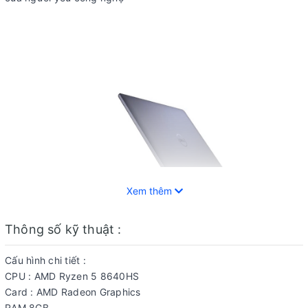
Xem thêm
Thông số kỹ thuật :
Cấu hình chi tiết :
CPU : AMD Ryzen 5 8640HS
Thiết kế
Card : AMD Radeon Graphics
Dell Inspiron 14 7445 2 in 1 2024 sở hữu ngoại hình tối giản
RAM 8GB