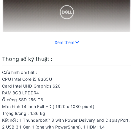
Xem thêm
Thông số kỹ thuật :
Thiết kế
Cấu hình chi tiết :
Dell hướng tới phong cách lịch lãm và mỏng nhẹ trên dòng
CPU Intel Core i5 8365U
Latitude 74xx mới. Thiết bị được thiết kế tối giản và cứng cáp.
Card Intel UHD Graphics 620
Hầu như toàn bộ khung và vỏ máy được làm từ magie, carbon
RAM 8GB LPDDR4
siêu siêu bền lại cực mỏng nhẹ. Với thiết kế này người dùng di
Ổ cứng SSD 256 GB
chuyển cực dễ dàng, chống chịu va đập cực kỳ tốt. Ngoài ra,
Màn hình 14 inch Full HD ( 1920 x 1080 pixel )
với bề mặt như thế này, Dell Latitude 7400 còn có thể chống
Trọng lượng : 1.36 kg
xước cực tốt.
Kết nối : 1 Thunderbolt™ 3 with Power Delivery and DisplayPort,
2 USB 3.1 Gen 1 (one with PowerShare), 1 HDMI 1.4