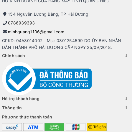
HỘ KINH DOANH CỬA HÀNG MÁY TÍNH QUANG HIẾU
Màn hình
154 Nguyễn Lương Bằng, TP Hải Dương
Màn hình của Latitude 7400 rất đẹp, có độ sáng khoảng 300
0786939393
nit , tương phản cao và độ bao phủ dải màu cũng ở 98% sRGB.
Do đó màn hình này không chỉ đáp ứng tốt nhu cầu làm việc mà
minhquang1106@gmail.com
còn là giải trí với phim ảnh và thậm chí là có thể dùng để chỉnh
GPKD: 04A8014002 - Mst: 0801254599 DO ỦY BAN NHÂN
sửa ảnh rất tốt. Kích thước màn hình là 14 inch với độ phân giải
DÂN THÀNH PHỐ HẢI DƯƠNG CẤP NGÀY 25/09/2018.
Full HD 60Hz
Chính sách
Hỗ trợ khách hàng
Thông tin
Phương thức thanh toán