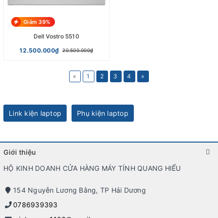
Giảm 39%
Dell Vostro 5510
12.500.000₫
20.500.000₫
«
1
2
3
4
»
Link kiện laptop
Phụ kiện laptop
Giới thiệu
HỘ KINH DOANH CỬA HÀNG MÁY TÍNH QUANG HIẾU
154 Nguyễn Lương Bằng, TP Hải Dương
0786939393